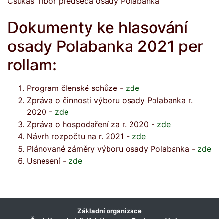
Csukás Tibor předseda osady Polabanka
Dokumenty ke hlasování
osady Polabanka 2021 per
rollam:
Program členské schůze -
zde
Zpráva o činnosti výboru osady Polabanka r.
2020 -
zde
Zpráva o hospodaření za r. 2020 -
zde
Návrh rozpočtu na r. 2021 -
zde
Plánované záměry výboru osady Polabanka -
zde
Usnesení -
zde
Základní organizace