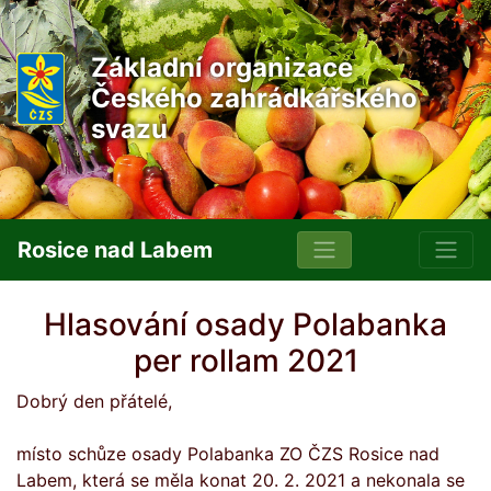
Základní organizace
Českého zahrádkářského
svazu
Rosice nad Labem
Hlasování osady Polabanka
per rollam 2021
Dobrý den přátelé,
místo schůze osady Polabanka ZO ČZS Rosice nad
Labem, která se měla konat 20. 2. 2021 a nekonala se