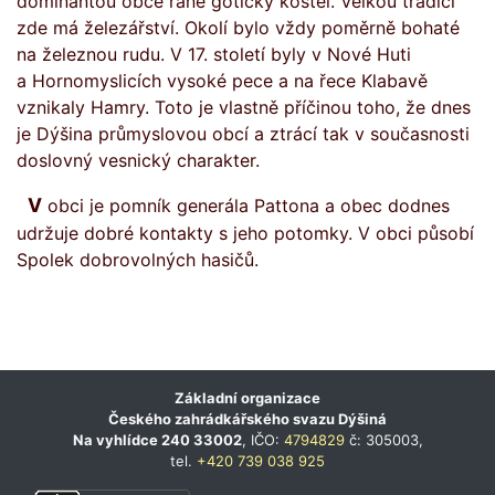
dominantou obce raně gotický kostel. Velkou tradici
zde má železářství. Okolí bylo vždy poměrně bohaté
na železnou rudu. V 17. století byly v Nové Huti
a Hornomyslicích vysoké pece a na řece Klabavě
vznikaly Hamry. Toto je vlastně příčinou toho, že dnes
je Dýšina průmyslovou obcí a ztrácí tak v současnosti
doslovný vesnický charakter.
V obci je pomník generála Pattona a obec dodnes
udržuje dobré kontakty s jeho potomky. V obci působí
Spolek dobrovolných hasičů.
Základní organizace
Českého zahrádkářského svazu Dýšiná
Na vyhlídce 240 33002
, IČO:
4794829
č: 305003,
tel.
+420 739 038 925