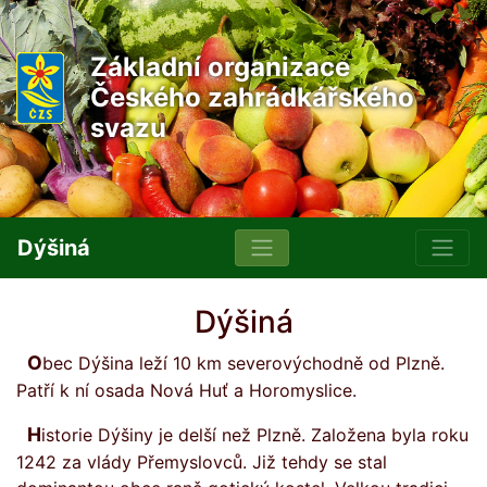
Základní organizace
Českého zahrádkářského
svazu
Dýšiná
Dýšiná
Obec Dýšina leží 10 km severovýchodně od Plzně.
Patří k ní osada Nová Huť a Horomyslice.
Historie Dýšiny je delší než Plzně. Založena byla roku
1242 za vlády Přemyslovců. Již tehdy se stal