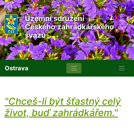
Územní sdružení
Českého zahrádkářského
svazu
Ostrava
"Chceš-li být šťastný celý
život, buď zahrádkářem."