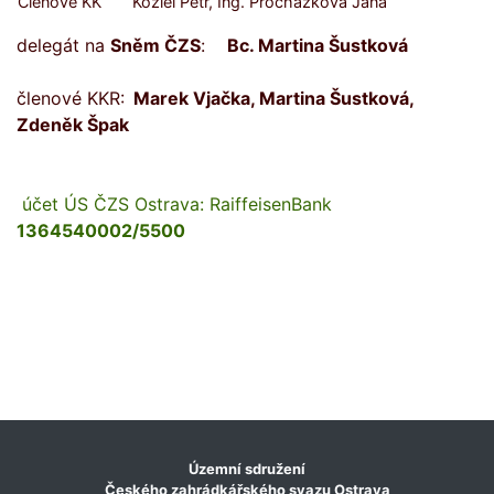
Členové KK
Koziel Petr, Ing. Procházková Jana
delegát na
Sněm ČZS
:
Bc. Martina Šustková
členové KKR:
Marek Vjačka, Martina Šustková,
Zdeněk Špak
účet ÚS ČZS Ostrava: RaiffeisenBank
1364540002/5500
Územní sdružení
Českého zahrádkářského svazu Ostrava