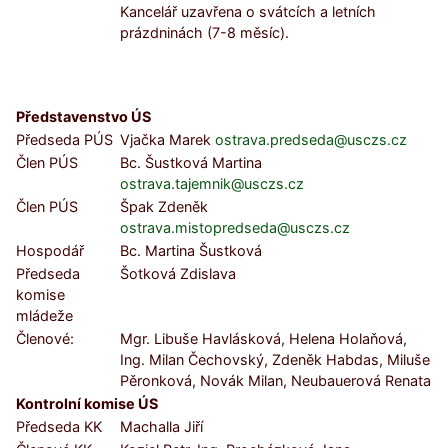
Kancelář uzavřena o svátcích a letních
prázdninách (7-8 měsíc).
Představenstvo ÚS
Předseda PÚS
Vjačka Marek
ostrava.predseda@usczs.cz
Člen PÚS
Bc. Šustková Martina
ostrava.tajemnik@usczs.cz
Člen PÚS
Špak Zdeněk
ostrava.mistopredseda@usczs.cz
Hospodář
Bc. Martina Šustková
Předseda
Šotková Zdislava
komise
mládeže
Členové:
Mgr. Libuše Havlásková, Helena Holaňová,
Ing. Milan Čechovský, Zdeněk Habdas, Miluše
Pěronková, Novák Milan, Neubauerová Renata
Kontrolní komise ÚS
Předseda KK
Machalla Jiří