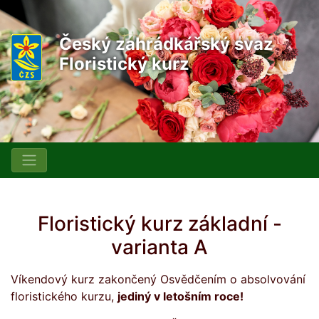
Český zahrádkářský svaz
Floristický kurz
Floristický kurz základní -
varianta A
Víkendový kurz zakončený Osvědčením o absolvování
floristického kurzu,
jediný v letošním roce!