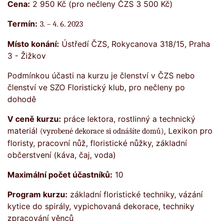
Cena:
2 950 Kč (pro nečleny ČZS 3 500 Kč)
Termín:
3. – 4. 6. 2023
Místo konání:
Ústředí ČZS, Rokycanova 318/15, Praha
3 - Žižkov
Podmínkou účasti na kurzu je členství v ČZS nebo
členství ve SZO Floristický klub, pro nečleny po
dohodě
V ceně kurzu:
práce lektora, rostlinný a technický
materiál
, Lexikon pro
(vyrobené dekorace si odnášíte domů)
floristy, pracovní nůž, floristické nůžky, základní
občerstvení (káva, čaj, voda)
Maximální počet účastníků:
10
Program kurzu:
základní floristické techniky, vázání
kytice do spirály, vypichovaná dekorace, techniky
zpracování věnců