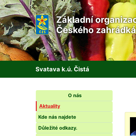
Základní organiza
Českého zahrádká
Svatava k.ú. Čistá
O nás
Aktuality
Kde nás najdete
Důležité odkazy.