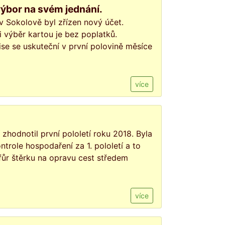
výbor na svém jednání.
v Sokolově byl zřízen nový účet.
i výběr kartou je bez poplatků.
se se uskuteční v první polovině měsíce
více
zhodnotil první pololetí roku 2018. Byla
trole hospodaření za 1. pololetí a to
fůr štěrku na opravu cest středem
více