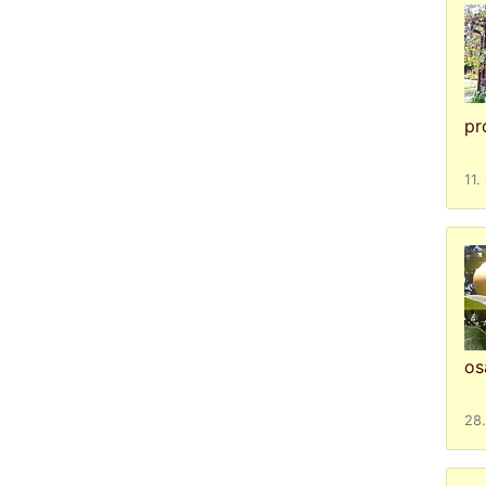
pr
11.
os
28.