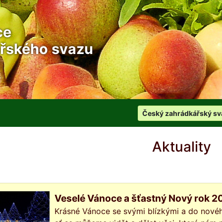
ce
řského svazu
Český zahrádkářský sv
Aktuality
Veselé Vánoce a šťastný Nový rok 2
Krásné Vánoce se svými blízkými a do nového