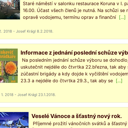
Staré náměstí v salonku restaurace Koruna v I. p
16.00. Účast všech členů je nutná. Na schůzi s
opravě vodojemu, termínu oprav a finanční
[...]
2. 2018 - Josef Krágl 8.2.2018.
Informace z jednání poslední schůze vý
Na posledním jednání schůze výboru se dohodlo,
uskutečnit nejdéle do čtvrtka 22.března, tak aby
zúčastní brigády a kdy dojde k vyčištění vodojem
23.3 a nejdéle do čtvrtka 29.3., tak aby se
[...]
 1. 2018 - Josef Krágl 23.1.2018.
Veselé Vánoce a šťastný nový rok.
Příjemné prožití vánočních svátků a šťastn