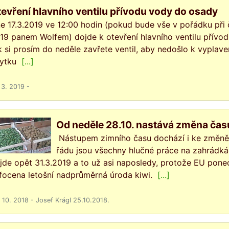
evření hlavního ventilu přívodu vody do osady
e 17.3.2019 ve 12:00 hodin (pokud bude vše v pořádku při
19 panem Wolfem) dojde k otevření hlavního ventilu přívo
k si prosím do neděle zavřete ventil, aby nedošlo k vyplav
ytku
[...]
 3. 2019 -
Od neděle 28.10. nastává změna času
Nástupem zimního času dochází i ke změně 
řádu jsou všechny hlučné práce na zahrádk
jde opět 31.3.2019 a to už asi naposledy, protože EU ponech
focena letošní nadprůměrná úroda kiwi.
[...]
 10. 2018 - Josef Krágl 25.10.2018.