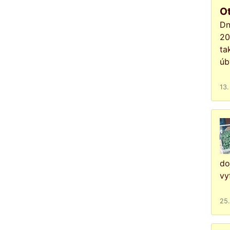
Ot
Dn
20
ta
úb
13.
do
vy
25.