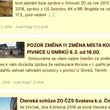
bod jednání byla zpráva o činnosti ZO za rok 2017
2018, zprávy z ÚS Sokolov, KK a RR. Brigáda na vy
17.3., pod vedení
[...]
 3. 2018 - Josef Krágl 13.3.2018.
POZOR ZMĚNA !!! ZMĚNA MÍSTA KO
PIVNICE U SMRKŮ 8.3. od 16.00.
Omlouváme se všem našim členům za změnu 
es k nám dorazila zpráva že restaurace Koruna v I. patře j
dařilo sehnat náhradní prostory v pivnici U Smrků. Termín 
3. 2018 - Josef Krágl 1.3.2018.
Členská schůze ZO ČZS Svatava k.ú. Čis
Ve čtvrtek, dne 8.března 2018 se koná členská s