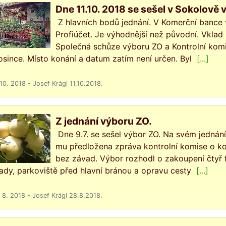
Dne 11.10. 2018 se sešel v Sokolově 
Z hlavních bodů jednání. V Komerční bance 
Profiúčet. Je výhodnější než původní. Vklad 
Společná schůze výboru ZO a Kontrolní komi
osince. Místo konání a datum zatím není určen. Byl
[...]
 10. 2018 - Josef Krágl 11.10.2018.
Z jednání výboru ZO.
Dne 9.7. se sešel výbor ZO. Na svém jednání 
mu předložena zpráva kontrolní komise o kon
bez závad. Výbor rozhodl o zakoupení čtyř 
ady, parkoviště před hlavní bránou a opravu cesty
[...]
 8. 2018 - Josef Krágl 28.8.2018.