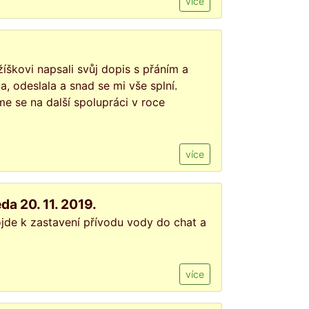
více
žíškovi napsali svůj dopis s přáním a
la, odeslala a snad se mi vše splní.
e se na další spolupráci v roce
více
a 20. 11. 2019.
jde k zastavení přívodu vody do chat a
více