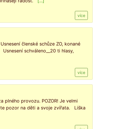
přinášejí radost.
[...]
více
nesení členské schůze ZO, konané
. Usnesení schváleno__20 ti hlasy,
více
 za plného provozu. POZOR! Je velmi
jte pozor na děti a svoje zvířata. Liška