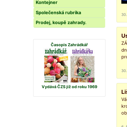
Kontejner
Společenská rubrika
30.
Prodej, koupě zahrady.
U
ZÁ
Časopis Zahrádkář
dn
pr
30.
Vydává ČZS již od roku 1969
Li
Vá
kr
ob
6. 