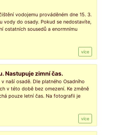
 čištění vodojemu prováděném dne 15. 3.
du vody do osady. Pokud se nedostavíte,
ení ostatních sousedů a enormnímu
více
. Nastupuje zimní čas.
v naší osadě. Dle platného Osadního
ách v této době bez omezení. Ke změně
á pouze letní čas. Na fotografii je
více