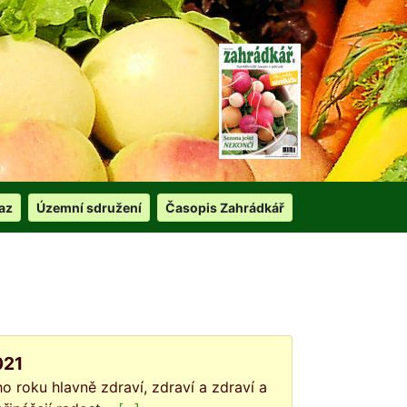
az
Územní sdružení
Časopis Zahrádkář
021
 roku hlavně zdraví, zdraví a zdraví a