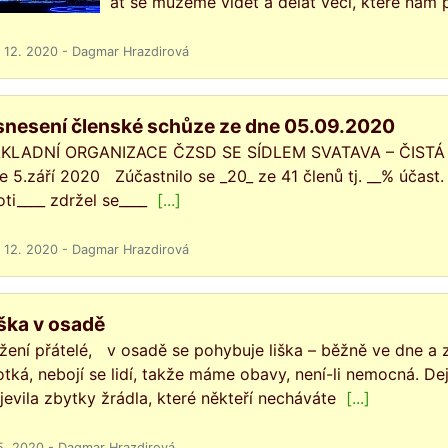
ať se můžeme vidět a dělat věci, které nám 
 12. 2020 - Dagmar Hrazdirová
snesení členské schůze ze dne 05.09.2020
KLADNÍ ORGANIZACE ČZSD SE SÍDLEM SVATAVA – ČISTÁ Us
e 5.září 2020 Zúčastnilo se _20_ ze 41 členů tj. __% účast
oti____ zdržel se____
[...]
 12. 2020 - Dagmar Hrazdirová
ška v osadě
žení přátelé, v osadě se pohybuje liška – běžně ve dne a
otká, nebojí se lidí, takže máme obavy, není-li nemocná. De
jevila zbytky žrádla, které někteří necháváte
[...]
5. 2020 - Dagmar Hrazdirová