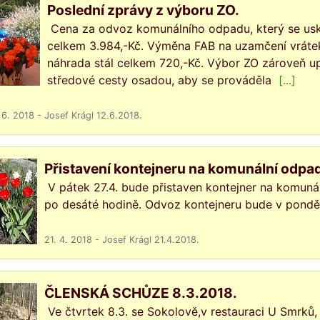
Poslední zprávy z výboru ZO.
Cena za odvoz komunálního odpadu, který se usk
celkem 3.984,-Kč. Výměna FAB na uzamčení vrátek 
náhrada stál celkem 720,-Kč. Výbor ZO zároveň upo
středové cesty osadou, aby se prováděla
[...]
 6. 2018 - Josef Krágl 12.6.2018.
Přistavení kontejneru na komunální odpad
V pátek 27.4. bude přistaven kontejner na komunál
po desáté hodině. Odvoz kontejneru bude v ponděl
21. 4. 2018 - Josef Krágl 21.4.2018.
ČLENSKÁ SCHŮZE 8.3.2018.
Ve čtvrtek 8.3. se Sokolově,v restauraci U Smrků, 