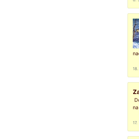
na
18.
Za
Do
na
17.