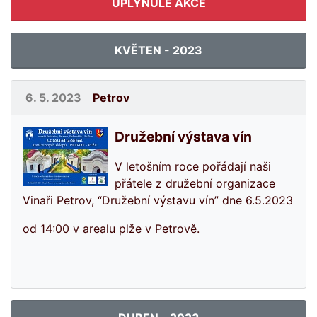
UPLYNULÉ AKCE
KVĚTEN - 2023
6. 5. 2023
Petrov
Družební výstava vín
V letošním roce pořádají naši
přátele z družební organizace
Vinaři Petrov, “Družební výstavu vín” dne 6.5.2023
od 14:00 v arealu plže v Petrově.