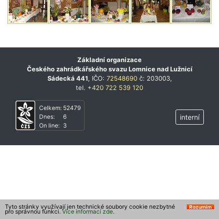
Základní organizace
Českého zahrádkářského svazu Lomnice nad Lužnicí
Sádecká 441
, IČO:
72548690
č: 203003,
tel.
+420 722 539 120
Celkem:
52479
Dnes:
6
interní
On line:
3
Tyto stránky využívají jen technické soubory cookie nezbytné
Rozumím
pro správnou funkci.
Více informací zde
.