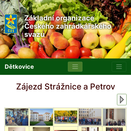
Základní organizace
Českého zahrádkářského
svazu
Dětkovice
Zájezd Strážnice a Petrov