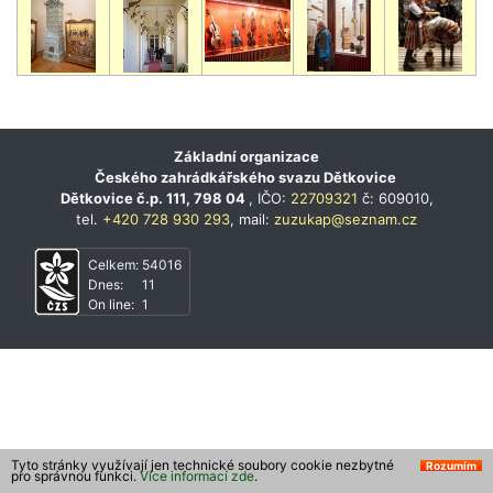
Základní organizace
Českého zahrádkářského svazu Dětkovice
Dětkovice č.p. 111, 798 04
, IČO:
22709321
č: 609010,
tel.
+420 728 930 293
, mail:
zuzukap@seznam.cz
Celkem:
54016
Dnes:
11
On line:
1
Tyto stránky využívají jen technické soubory cookie nezbytné
Rozumím
pro správnou funkci.
Více informací zde
.