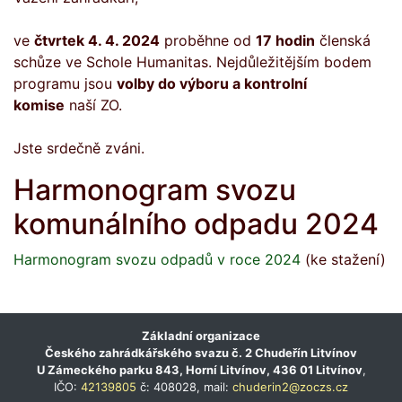
ve
čtvrtek 4. 4. 2024
proběhne od
17 hodin
členská
schůze ve Schole Humanitas. Nejdůležitějším bodem
programu jsou
volby do výboru a kontrolní
komise
naší ZO.
Jste srdečně zváni.
Harmonogram svozu
komunálního odpadu 2024
Harmonogram svozu odpadů v roce 2024
(ke stažení)
Základní organizace
Českého zahrádkářského svazu č. 2 Chudeřín Litvínov
U Zámeckého parku 843, Horní Litvínov, 436 01 Litvínov
,
IČO:
42139805
č: 408028, mail:
chuderin2@zoczs.cz