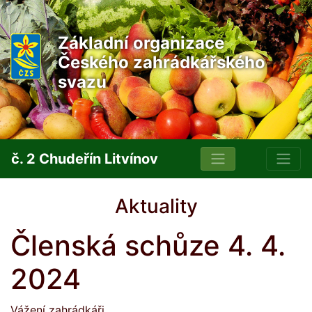
Základní organizace
Českého zahrádkářského
svazu
č. 2 Chudeřín Litvínov
Aktuality
Členská schůze 4. 4.
2024
Vážení zahrádkáři,