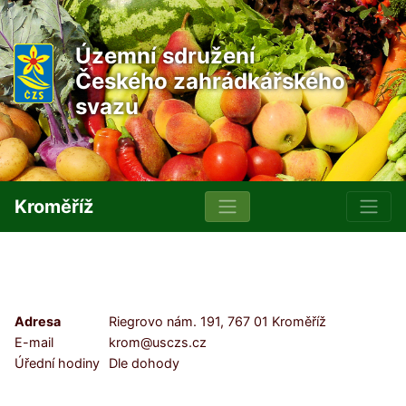
Územní sdružení
Českého zahrádkářského
svazu
Kroměříž
Adresa
Riegrovo nám. 191, 767 01 Kroměříž
E-mail
krom@usczs.cz
Úřední hodiny
Dle dohody