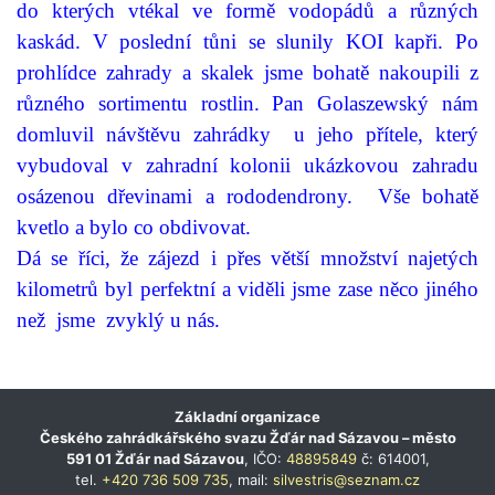
do kterých vtékal ve formě vodopádů a různých
kaskád. V poslední tůni se slunily KOI kapři. Po
prohlídce zahrady a skalek jsme bohatě nakoupili z
různého sortimentu rostlin. Pan Golaszewský nám
domluvil návštěvu zahrádky
u jeho přítele, který
vybudoval v zahradní kolonii ukázkovou zahradu
osázenou dřevinami a rododendrony.
Vše bohatě
kvetlo a bylo co obdivovat.
Dá se říci, že zájezd i přes větší množství najetých
kilometrů byl perfektní a viděli jsme zase něco jiného
než jsme
zvyklý u nás.
Základní organizace
Českého zahrádkářského svazu Žďár nad Sázavou – město
591 01 Žďár nad Sázavou
, IČO:
48895849
č: 614001,
tel.
+420 736 509 735
, mail:
silvestris@seznam.cz