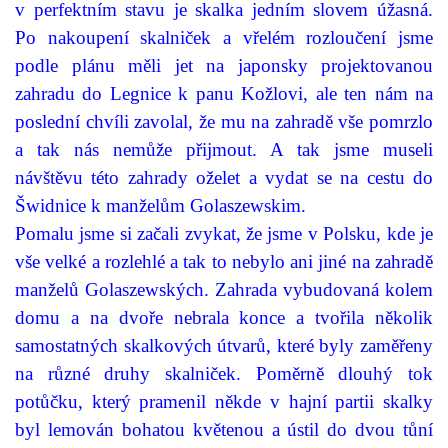
v perfektním stavu je skalka jedním slovem úžasná.
Po nakoupení skalniček a vřelém rozloučení jsme
podle plánu měli jet na japonsky projektovanou
zahradu do Legnice k panu Kožlovi, ale ten nám na
poslední chvíli zavolal, že mu na zahradě vše pomrzlo
a tak nás nemůže přijmout.
A tak jsme museli
návštěvu této zahrady oželet a vydat se na cestu do
Šwidnice k manželům Golaszewskim.
Pomalu jsme si začali zvykat, že jsme v Polsku, kde je
vše velké a rozlehlé a tak to nebylo ani jiné na zahradě
manželů Golaszewských. Zahrada vybudovaná kolem
domu a na dvoře nebrala konce a tvořila několik
samostatných skalkových útvarů, které byly zaměřeny
na různé druhy skalniček. Poměrně dlouhý tok
potůčku, který pramenil někde v hajní partii skalky
byl lemován bohatou květenou a ústil do dvou tůní