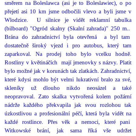
směrem na Boleslawca (asi je to Boleslawiec), o po
přejetí asi 10 km jsme odbočili vlevo a byli jsme v
Wlodzice.
U silnice je vidět reklamní tabulka
(bilboard) "Ogród skalny (Skalní zahrada)" 250 m..
Brána do zahradnictví byla otevřená
a byl tam
dostatečně široký vjezd i pro autobus, který tam
zaparkoval. Na prodej toho bylo vcelku hodně.
Rostliny v květináčích
mají jmenovky s názvy. Platit
bylo možné jak v korunách tak zlatkách. Zahradnictví,
které kdysi mohlo být velmi lukrativní bralo za své,
skleníky už dlouho nikdo neosázel a také
neopravoval. Zato skalka vytvořená kolem požární
nádrže každého překvapila jak svou rozlohou tak
úzkostlivou a profesionální péčí, která byla vidět na
každé rostlince. Přes věk a nemoci, které pani
Witkowské brání, jak sama říká vše udržet