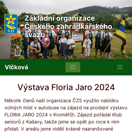
Základní organizace
Českého zahrádkářského
svazu
Vlčková
Výstava Floria Jaro 2024
Několik členů naší organizace ČZS využilo nabídku
volných míst v autobuse na zájezd na prodejní výstavu
FLORIA JARO 2024 v Kroměříži. Zájezd pořádal Klub
seniorů z Kašavy, takže jsme se opět po roce k nim
přidali. V areálu jsme viděli krásně naaranžované