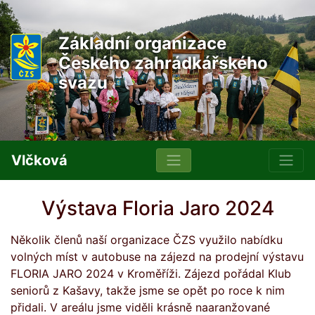
Základní organizace
Českého zahrádkářského
svazu
Vlčková
Výstava Floria Jaro 2024
Několik členů naší organizace ČZS využilo nabídku
volných míst v autobuse na zájezd na prodejní výstavu
FLORIA JARO 2024 v Kroměříži. Zájezd pořádal Klub
seniorů z Kašavy, takže jsme se opět po roce k nim
přidali. V areálu jsme viděli krásně naaranžované