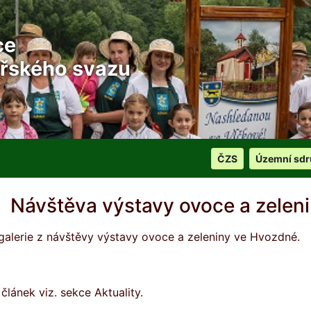
ce
řského svazu
ČZS
Územní sdr
Návštěva výstavy ovoce a zelen
galerie z návštěvy výstavy ovoce a zeleniny ve Hvozdné.
článek viz. sekce Aktuality.