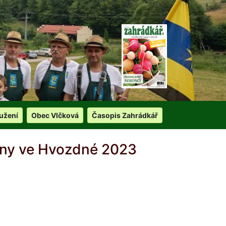
užení
Obec Vlčková
Časopis Zahrádkář
iny ve Hvozdné 2023