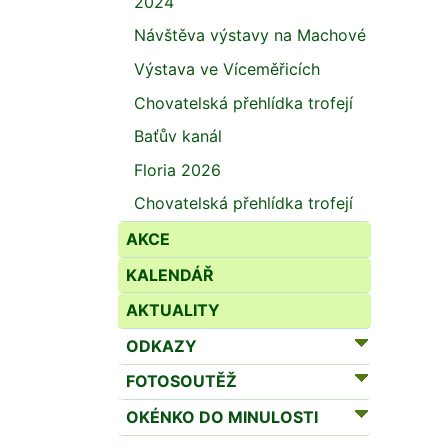
2024
Návštěva výstavy na Machové
Výstava ve Víceměřicích
Chovatelská přehlídka trofejí
Baťův kanál
Floria 2026
Chovatelská přehlídka trofejí
AKCE
KALENDÁŘ
AKTUALITY
ODKAZY
FOTOSOUTĚŽ
OKÉNKO DO MINULOSTI