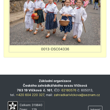
Základní organizace
Českého zahrádkářského svazu Vlčková
763 19 Vlčková č. 161
, IČO:
62180576
č: 605013,
tel.
+420 604 220 327
, mail:
zahradkarivlckova@seznam.cz
Celkem:
319840
Dnes:
129
interní