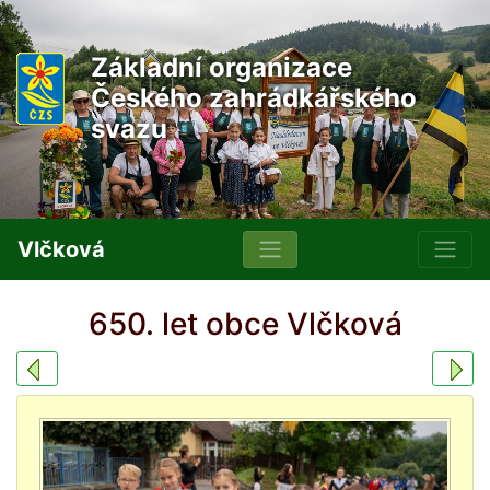
Základní organizace
Českého zahrádkářského
svazu
Vlčková
650. let obce Vlčková