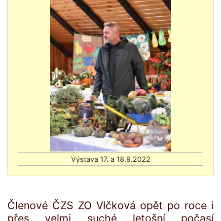
Členové ČZS ZO Vlčková opět po roce i
přes velmi suché letošní počasí