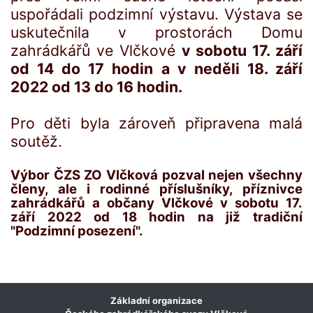
uspořádali podzimní výstavu. Výstava se
uskutečnila v prostorách Domu
zahrádkářů ve Vlčkové
v sobotu 17. září
od 14 do 17 hodin a v neděli 18. září
2022 od 13 do 16 hodin.
Pro děti byla zároveň připravena malá
soutěž.
Výbor
Č
ZS ZO Vl
č
kov
á
pozval
nejen všechny
členy, ale i rodinné p
ř
í
slu
š
n
í
ky, p
ř
í
znivce
zahr
á
dk
á
řů
a ob
č
any Vl
č
kov
é
v sobotu 17.
zá
ř
í
2022 od 18 hodin na již tradiční
"
Podzimní posezení".
Základní organizace