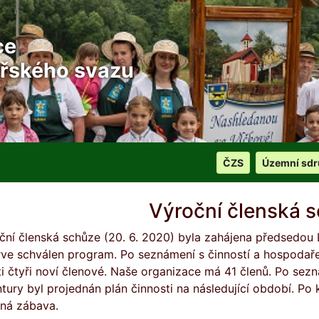
ce
řského svazu
ČZS
Územní sdr
Výroční členská 
ční členská schůze (20. 6. 2020) byla zahájena předsedou 
rve schválen program. Po seznámení s činností a hospodařen
ati čtyři noví členové. Naše organizace má 41 členů. Po se
ntury byl projednán plán činnosti na následující období. Po
lná zábava.