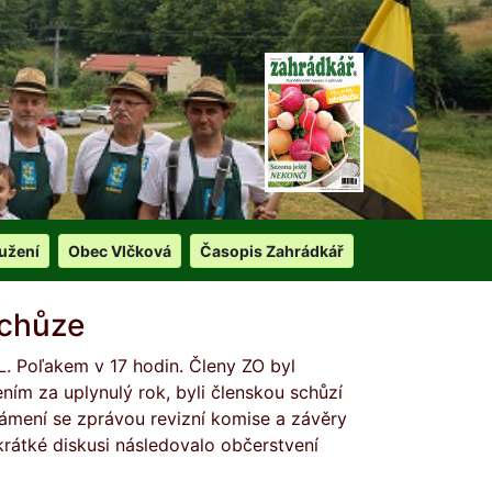
užení
Obec Vlčková
Časopis Zahrádkář
schůze
L. Poľakem v 17 hodin. Členy ZO byl
ím za uplynulý rok, byli členskou schůzí
známení se zprávou revizní komise a závěry
 krátké diskusi následovalo občerstvení