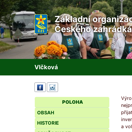
Základní organiza
Českého zahrádká
Vlčková
Výro
POLOHA
nejp
přij
OBSAH
inve
HISTORIE
a vo