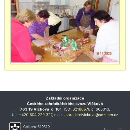
Základní organizace
Českého zahrádkářského svazu Vlčková
763 19 Vlčková č. 161
, IČO:
62180576
č: 605013,
tel.
+420 604 220 327
, mail:
zahradkarivlckova@seznam.cz
Celkem:
319870