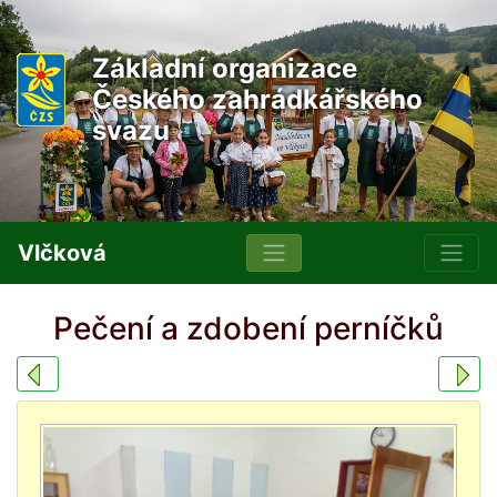
Základní organizace
Českého zahrádkářského
svazu
Vlčková
Pečení a zdobení perníčků