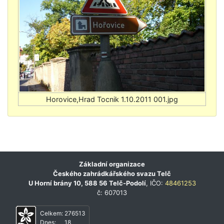
Základní organizace
Českého zahrádkářského svazu Telč
U Horní brány 10, 588 56 Telč-Podolí
, IČO:
48461253
č: 607013
Celkem:
276513
Dnes:
18