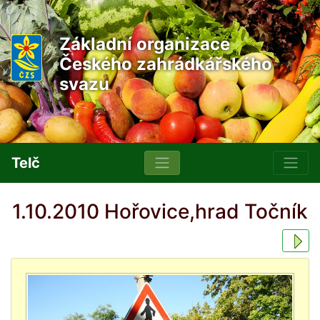
Základní organizace
Českého zahrádkářského
svazu
Telč
1.10.2010 Hořovice,hrad Točník