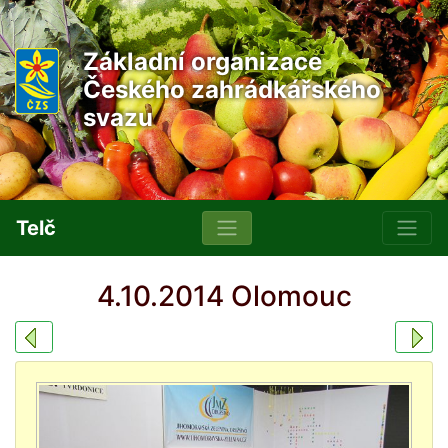
Základní organizace
Českého zahrádkářského
svazu
Telč
4.10.2014 Olomouc