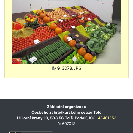
Základní organizace
Českého zahrádkářského svazu Telč
U Horní brány 10, 588 56 Telč-Podolí
, IČO:
48461253
č: 607013