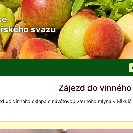
ce
řského svazu
Zájezd do vinného
zd do vinného sklepa s návštěvou větrného mlýna v Mikulč