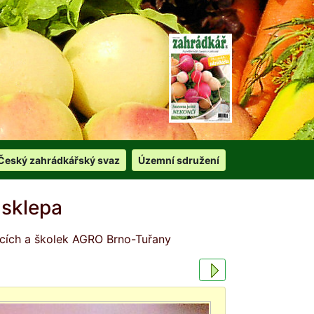
Český zahrádkářský svaz
Územní sdružení
 sklepa
icích a školek AGRO Brno-Tuřany