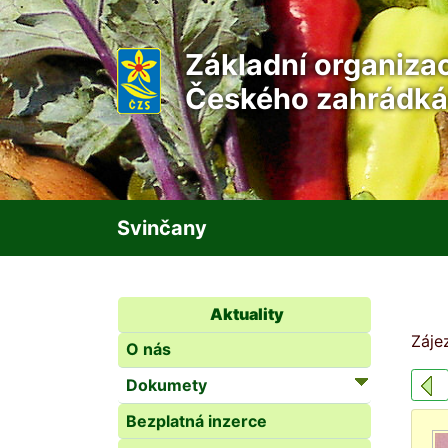
Základní organiza
Českého zahrádká
Svinčany
Aktuality
Záje
O nás
Dokumety
Bezplatná inzerce