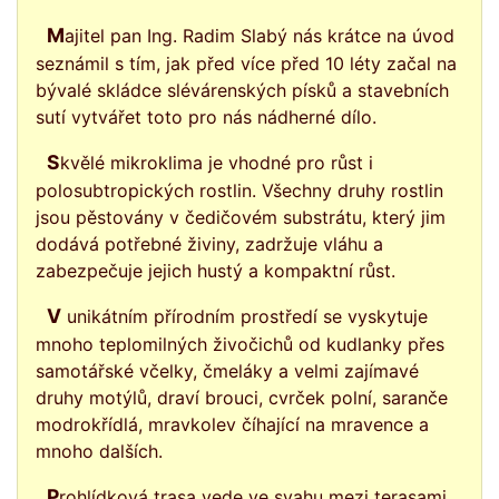
Majitel pan Ing. Radim Slabý nás krátce na úvod
seznámil s tím, jak před více před 10 léty začal na
bývalé skládce slévárenských písků a stavebních
sutí vytvářet toto pro nás nádherné dílo.
Skvělé mikroklima je vhodné pro růst i
polosubtropických rostlin. Všechny druhy rostlin
jsou pěstovány v čedičovém substrátu, který jim
dodává potřebné živiny, zadržuje vláhu a
zabezpečuje jejich hustý a kompaktní růst.
V unikátním přírodním prostředí se vyskytuje
mnoho teplomilných živočichů od kudlanky přes
samotářské včelky, čmeláky a velmi zajímavé
druhy motýlů, draví brouci, cvrček polní, saranče
modrokřídlá, mravkolev číhající na mravence a
mnoho dalších.
Prohlídková trasa vede ve svahu mezi terasami