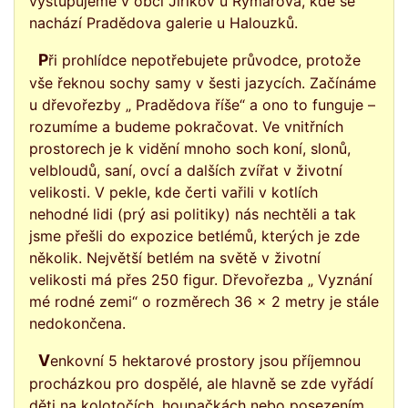
vystupujeme v obci Jiříkov u Rýmařova, kde se
nachází Pradědova galerie u Halouzků.
Při prohlídce nepotřebujete průvodce, protože
vše řeknou sochy samy v šesti jazycích. Začínáme
u dřevořezby „ Pradědova říše“ a ono to funguje –
rozumíme a budeme pokračovat. Ve vnitřních
prostorech je k vidění mnoho soch koní, slonů,
velbloudů, saní, ovcí a dalších zvířat v životní
velikosti. V pekle, kde čerti vařili v kotlích
nehodné lidi (prý asi politiky) nás nechtěli a tak
jsme přešli do expozice betlémů, kterých je zde
několik. Největší betlém na světě v životní
velikosti má přes 250 figur. Dřevořezba „ Vyznání
mé rodné zemi“ o rozměrech 36 x 2 metry je stále
nedokončena.
Venkovní 5 hektarové prostory jsou příjemnou
procházkou pro dospělé, ale hlavně se zde vyřádí
děti na kolotočích, houpačkách nebo posezením