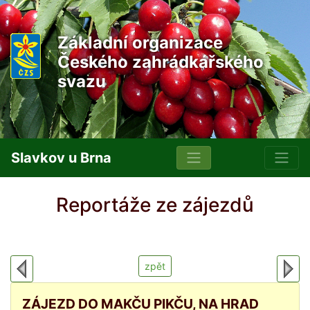
Základní organizace
Českého zahrádkářského
svazu
Slavkov u Brna
Reportáže ze zájezdů
zpět
ZÁJEZD DO MAKČU PIKČU, NA HRAD