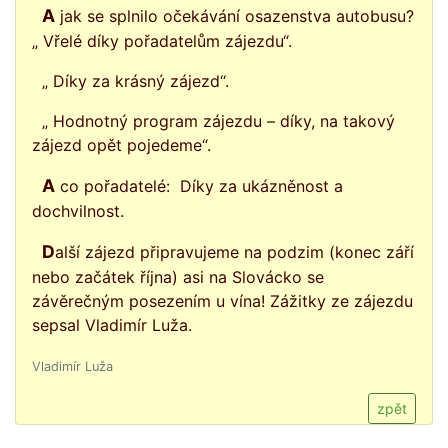
A jak se splnilo očekávání osazenstva autobusu?
„ Vřelé díky pořadatelům zájezdu“.
„ Díky za krásný zájezd“.
„ Hodnotný program zájezdu – díky, na takový
zájezd opět pojedeme“.
A co pořadatelé: Díky za ukázněnost a
dochvilnost.
Další zájezd připravujeme na podzim (konec září
nebo začátek října) asi na Slovácko se
závěrečným posezením u vína! Zážitky ze zájezdu
sepsal Vladimír Luža.
Vladimír Luža
zpět