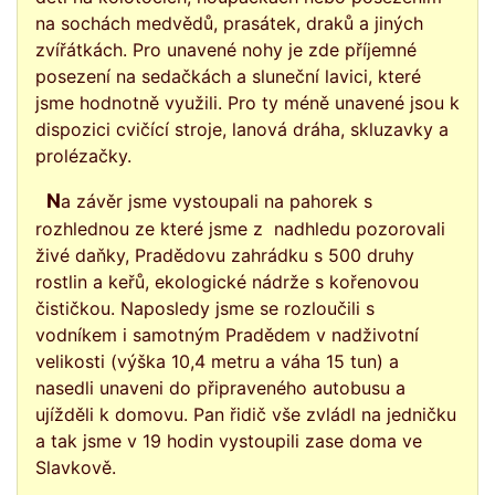
na sochách medvědů, prasátek, draků a jiných
zvířátkách. Pro unavené nohy je zde příjemné
posezení na sedačkách a sluneční lavici, které
jsme hodnotně využili. Pro ty méně unavené jsou k
dispozici cvičící stroje, lanová dráha, skluzavky a
prolézačky.
Na závěr jsme vystoupali na pahorek s
rozhlednou ze které jsme z nadhledu pozorovali
živé daňky, Pradědovu zahrádku s 500 druhy
rostlin a keřů, ekologické nádrže s kořenovou
čističkou. Naposledy jsme se rozloučili s
vodníkem i samotným Pradědem v nadživotní
velikosti (výška 10,4 metru a váha 15 tun) a
nasedli unaveni do připraveného autobusu a
ujížděli k domovu. Pan řidič vše zvládl na jedničku
a tak jsme v 19 hodin vystoupili zase doma ve
Slavkově.