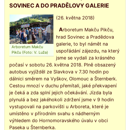
SOVINEC A DO PRADĚLOVY GALERIE
(26. května 2018)
Arboretum Makču Pikču,
hrad Sovinec a Pradědova
galerie, to byl námět na
Arboretum Makču
uspořádání zájezdu, na který
Pikču (Foto: V. Luža)
jsme se vydali za krásného
počasí v sobotu 26. května 2018. Plně obsazený
autobus vyjížděl ze Slavkova v 7.30 hodin po
dálnici směrem na Vyškov, Olomouc a Šternberk.
Cestou mnozí v duchu přemítali, jaké překvapení
je čeká a zda splní jejich očekávání. Jízda byla
plynulá a bez jakéhokoli zdržení jsme v 9 hodin
vystupovali na parkovišti u Arboreta, které je
umístěno v přírodním svahu s nádherným
výhledem do Hornomoravského úvalu v obci
Paseka u Šternberka.