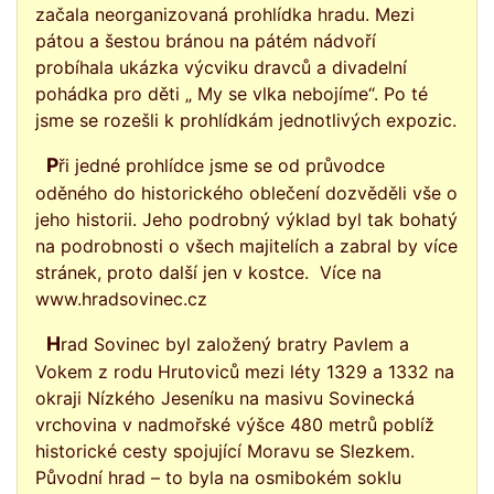
začala neorganizovaná prohlídka hradu. Mezi
pátou a šestou bránou na pátém nádvoří
probíhala ukázka výcviku dravců a divadelní
pohádka pro děti „ My se vlka nebojíme“. Po té
jsme se rozešli k prohlídkám jednotlivých expozic.
Při jedné prohlídce jsme se od průvodce
oděného do historického oblečení dozvěděli vše o
jeho historii. Jeho podrobný výklad byl tak bohatý
na podrobnosti o všech majitelích a zabral by více
stránek, proto další jen v kostce. Více na
www.hradsovinec.cz
Hrad Sovinec byl založený bratry Pavlem a
Vokem z rodu Hrutoviců mezi léty 1329 a 1332 na
okraji Nízkého Jeseníku na masivu Sovinecká
vrchovina v nadmořské výšce 480 metrů poblíž
historické cesty spojující Moravu se Slezkem.
Původní hrad – to byla na osmibokém soklu