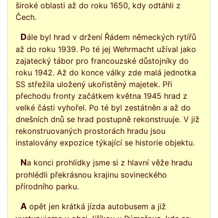
široké oblasti až do roku 1650, kdy odtáhli z
Čech.
Dále byl hrad v držení Řádem německých rytířů
až do roku 1939. Po té jej Wehrmacht užíval jako
zajatecký tábor pro francouzské důstojníky do
roku 1942. Až do konce války zde malá jednotka
SS střežila uložený ukořistěný majetek. Při
přechodu fronty začátkem května 1945 hrad z
velké části vyhořel. Po té byl zestátněn a až do
dnešních dnů se hrad postupně rekonstruuje. V již
rekonstruovaných prostorách hradu jsou
instalovány expozice týkající se historie objektu.
Na konci prohlídky jsme si z hlavní věže hradu
prohlédli překrásnou krajinu sovineckého
přírodního parku.
A opět jen krátká jízda autobusem a již