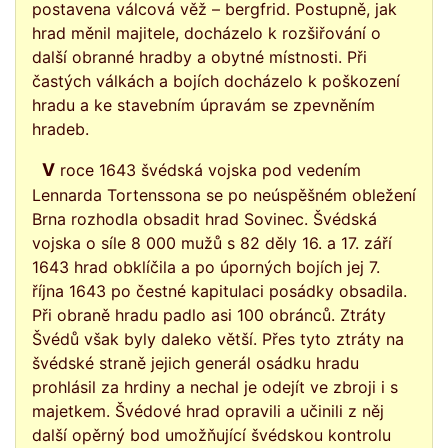
postavena válcová věž – bergfrid. Postupně, jak
hrad měnil majitele, docházelo k rozšiřování o
další obranné hradby a obytné místnosti. Při
častých válkách a bojích docházelo k poškození
hradu a ke stavebním úpravám se zpevněním
hradeb.
V roce 1643 švédská vojska pod vedením
Lennarda Tortenssona se po neúspěšném obležení
Brna rozhodla obsadit hrad Sovinec. Švédská
vojska o síle 8 000 mužů s 82 děly 16. a 17. září
1643 hrad obklíčila a po úporných bojích jej 7.
října 1643 po čestné kapitulaci posádky obsadila.
Při obraně hradu padlo asi 100 obránců. Ztráty
Švédů však byly daleko větší. Přes tyto ztráty na
švédské straně jejich generál osádku hradu
prohlásil za hrdiny a nechal je odejít ve zbroji i s
majetkem. Švédové hrad opravili a učinili z něj
další opěrný bod umožňující švédskou kontrolu