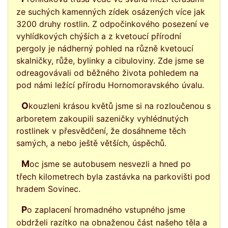
ze suchých kamenných zídek osázených více jak
3200 druhy rostlin. Z odpočinkového posezení ve
vyhlídkových chýších a z kvetoucí přírodní
pergoly je nádherný pohled na různě kvetoucí
skalničky, růže, bylinky a cibuloviny. Zde jsme se
odreagovávali od běžného života pohledem na
pod námi ležící přírodu Hornomoravského úvalu.
Okouzleni krásou květů jsme si na rozloučenou s
arboretem zakoupili sazeničky vyhlédnutých
rostlinek v přesvědčení, že dosáhneme těch
samých, a nebo ještě větších, úspěchů.
Moc jsme se autobusem nesvezli a hned po
třech kilometrech byla zastávka na parkovišti pod
hradem Sovinec.
Po zaplacení hromadného vstupného jsme
obdrželi razítko na obnaženou část našeho těla a