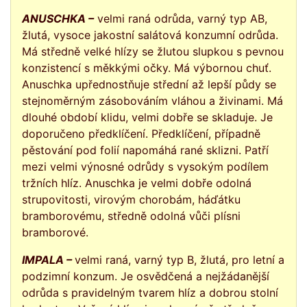
ANUSCHKA –
velmi raná odrůda, varný typ AB,
žlutá, vysoce jakostní salátová konzumní odrůda.
Má středně velké hlízy se žlutou slupkou s pevnou
konzistencí s měkkými očky. Má výbornou chuť.
Anuschka upřednostňuje střední až lepší půdy se
stejnoměrným zásobováním vláhou a živinami. Má
dlouhé období klidu, velmi dobře se skladuje. Je
doporučeno předklíčení. Předklíčení, případně
pěstování pod folií napomáhá rané sklizni. Patří
mezi velmi výnosné odrůdy s vysokým podílem
tržních hlíz. Anuschka je velmi dobře odolná
strupovitosti, virovým chorobám, háďátku
bramborovému, středně odolná vůči plísni
bramborové.
IMPALA –
velmi raná, varný typ B, žlutá, pro letní a
podzimní konzum. Je osvědčená a nejžádanější
odrůda s pravidelným tvarem hlíz a dobrou stolní