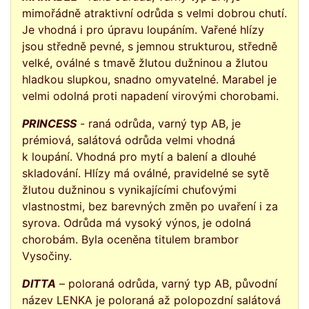
mimořádně atraktivní odrůda s velmi dobrou chutí.
Je vhodná i pro úpravu loupáním. Vařené hlízy
jsou středně pevné, s jemnou strukturou, středně
velké, oválné s tmavě žlutou dužninou a žlutou
hladkou slupkou, snadno omyvatelné. Marabel je
velmi odolná proti napadení virovými chorobami.
PRINCESS
- raná odrůda, varný typ AB, je
prémiová, salátová odrůda velmi vhodná
k loupání. Vhodná pro mytí a balení a dlouhé
skladování. Hlízy má oválné, pravidelné se sytě
žlutou dužninou s vynikajícími chuťovými
vlastnostmi, bez barevných změn po uvaření i za
syrova. Odrůda má vysoký výnos, je odolná
chorobám. Byla oceněna titulem brambor
Vysočiny.
DITTA
– poloraná odrůda, varný typ AB, původní
název LENKA je poloraná až polopozdní salátová