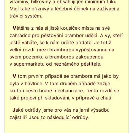
vitamíny, bílkoviny a obsahují jen minimum tuku.
Mají také příznivý a léčebný účinek na zažívací a
trávící systém.
Většina z nás si jistě kousíček místa na své
zahrádce pro pěstování brambor udělá. A vy, kteří
ještě váháte, se k nám určitě přidáte. Je totiž
velký rozdíl mezi bramborou vypěstovanou na
svém pozemku a bramborou zakoupenou
v supermarketu od neznámého pěstitele.
V tom prvním případě se brambora má jako by
byla v bavlnce. V tom druhém případě zažije
krutou cestu hrubé mechanizace. Tento rozdíl se
také projeví při skladování, v přípravě a chuti.
Jaké odrůdy jsme pro vás na jarní výsadbu
zajistili? Jsou to následující odrůdy: