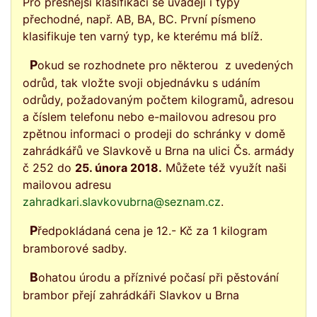
Pro přesnější klasifikaci se uvádějí i typy
přechodné, např. AB, BA, BC. První písmeno
klasifikuje ten varný typ, ke kterému má blíž.
Pokud se rozhodnete pro některou z uvedených
odrůd, tak vložte svoji objednávku s udáním
odrůdy, požadovaným počtem kilogramů, adresou
a číslem telefonu nebo e-mailovou adresou pro
zpětnou informaci o prodeji do schránky v domě
zahrádkářů ve Slavkově u Brna na ulici Čs. armády
č 252 do
25. února 2018.
Můžete též využít naši
mailovou adresu
zahradkari.slavkovubrna@seznam.cz
.
Předpokládaná cena je 12.- Kč za 1 kilogram
bramborové sadby.
Bohatou úrodu a příznivé počasí při pěstování
brambor přejí zahrádkáři Slavkov u Brna