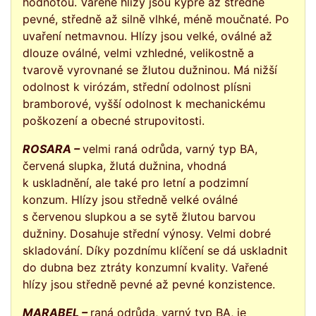
hodnotou. Vařené hlízy jsou kypré až středně
pevné, středně až silně vlhké, méně moučnaté. Po
uvaření netmavnou. Hlízy jsou velké, oválné až
dlouze oválné, velmi vzhledné, velikostně a
tvarově vyrovnané se žlutou dužninou. Má nižší
odolnost k virózám, střední odolnost plísni
bramborové, vyšší odolnost k mechanickému
poškození a obecné strupovitosti.
ROSARA –
velmi raná odrůda, varný typ BA,
červená slupka, žlutá dužnina, vhodná
k uskladnění, ale také pro letní a podzimní
konzum. Hlízy jsou středně velké oválné
s červenou slupkou a se sytě žlutou barvou
dužniny. Dosahuje střední výnosy. Velmi dobré
skladování. Díky pozdnímu klíčení se dá uskladnit
do dubna bez ztráty konzumní kvality. Vařené
hlízy jsou středně pevné až pevné konzistence.
MARABEL –
raná odrůda, varný typ BA, je