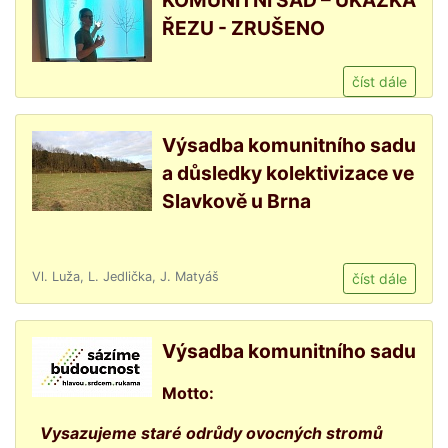
KOMUNITNÍ SAD – UKÁZKA
ŘEZU - ZRUŠENO
číst dále
Výsadba komunitního sadu
a důsledky kolektivizace ve
Slavkově u Brna
Vl. Luža, L. Jedlička, J. Matyáš
číst dále
Výsadba komunitního sadu
Motto:
Vysazujeme staré odrůdy ovocných stromů