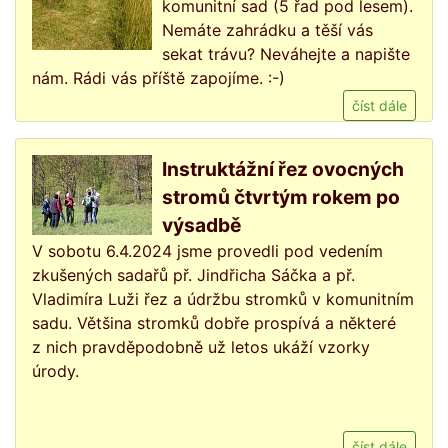
komunitní sad (5 řad pod lesem).
Nemáte zahrádku a těší vás
sekat trávu? Neváhejte a napište
nám. Rádi vás příště zapojíme. :-)
číst dále
Instruktážní řez ovocných
stromů čtvrtým rokem po
výsadbě
V sobotu 6.4.2024 jsme provedli pod vedením
zkušených sadařů př. Jindřicha Sáčka a př.
Vladimíra Luži řez a údržbu stromků v komunitním
sadu. Většina stromků dobře prospívá a některé
z nich pravděpodobně už letos ukáží vzorky
úrody.
číst dále