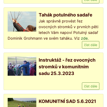
Tahák potulného sadaře
Jak správně provést řez
ovocných stromků v prvních pěti
letech Vám napoví Potulný sadař
Dominik Grohmann ve svém taháku. Viz
zde
.
číst dále
Instruktáž - řez ovocných
stromků v komunitním
sadu 25.3.2023
číst dále
KOMUNITNÍ SAD 5.6.2021