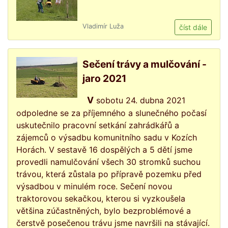
Vladimír Luža
číst dále
Sečení trávy a mulčování -
jaro 2021
V sobotu 24. dubna 2021
odpoledne se za příjemného a slunečného počasí
uskutečnilo pracovní setkání zahrádkářů a
zájemců o výsadbu komunitního sadu v Kozích
Horách. V sestavě 16 dospělých a 5 dětí jsme
provedli namulčování všech 30 stromků suchou
trávou, která zůstala po přípravě pozemku před
výsadbou v minulém roce. Sečení novou
traktorovou sekačkou, kterou si vyzkoušela
většina zúčastněných, bylo bezproblémové a
čerstvě posečenou trávu jsme navršili na stávající.