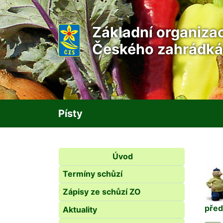
Základní organiza
Českého zahrádká
Písty
Úvod
Termíny schůzí
Zápisy ze schůzí ZO
před
Aktuality