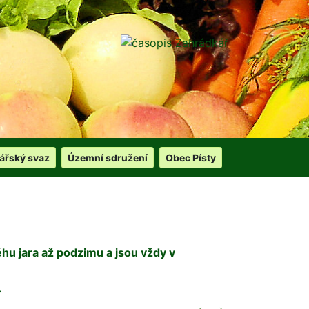
ářský svaz
Územní sdružení
Obec Písty
hu jara až podzimu a jsou vždy v
.