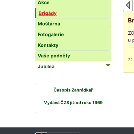
Akce
Brigády
Br
Moštárna
ZO
Fotogalerie
u 
Kontakty
Vaše podněty
22.
Jubilea
Časopis Zahrádkář
Vydává ČZS již od roku 1969