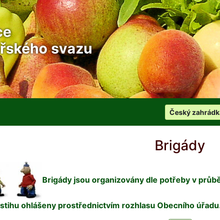
ce
řského svazu
Český zahrádk
Brigády
Brigády jsou organizovány dle potřeby v průbě
stihu ohlášeny prostřednictvím rozhlasu Obecního úřadu