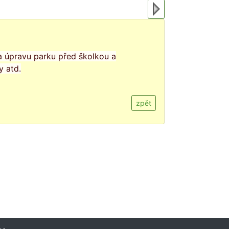
a úpravu parku před školkou a
y atd.
zpět