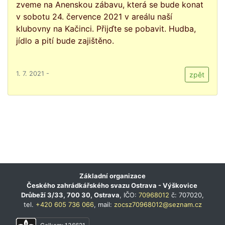
zveme na Anenskou zábavu, která se bude konat
v sobotu 24. července 2021 v areálu naší
klubovny na Kačinci. Přijďte se pobavit. Hudba,
jídlo a pití bude zajištěno.
1. 7. 2021 -
zpět
Základní organizace
Českého zahrádkářského svazu Ostrava - Výškovice
Drůbeží 3/33, 700 30, Ostrava
, IČO:
70968012
č: 707020,
tel.
+420 605 736 066
, mail:
zocsz70968012@seznam.cz