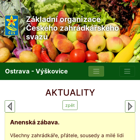
Základní organizace
Českého zahrádkářského
svazu
Ostrava - Výškovice
AKTUALITY
zpět
Anenská zábava.
Všechny zahrádkáře, přátele, sousedy a milé lidi