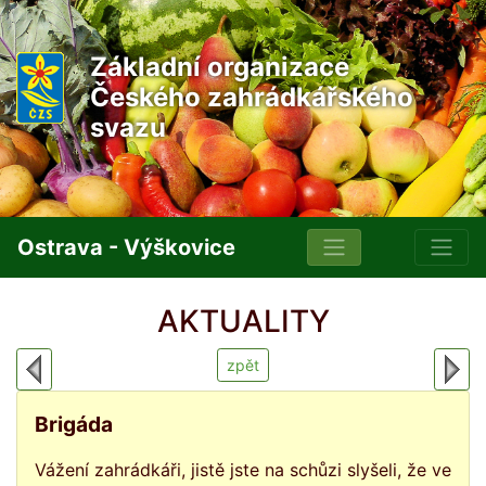
Základní organizace
Českého zahrádkářského
svazu
Ostrava - Výškovice
AKTUALITY
zpět
Brigáda
Vážení zahrádkáři, jistě jste na schůzi slyšeli, že ve