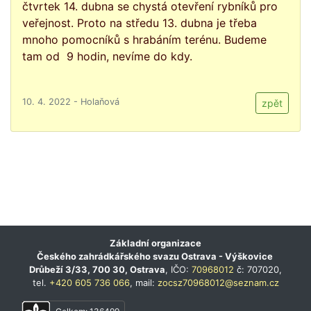
čtvrtek 14. dubna se chystá otevření rybníků pro
veřejnost. Proto na středu 13. dubna je třeba
mnoho pomocníků s hrabáním terénu. Budeme
tam od 9 hodin, nevíme do kdy.
10. 4. 2022 - Holaňová
zpět
Základní organizace
Českého zahrádkářského svazu Ostrava - Výškovice
Drůbeží 3/33, 700 30, Ostrava
, IČO:
70968012
č: 707020,
tel.
+420 605 736 066
, mail:
zocsz70968012@seznam.cz