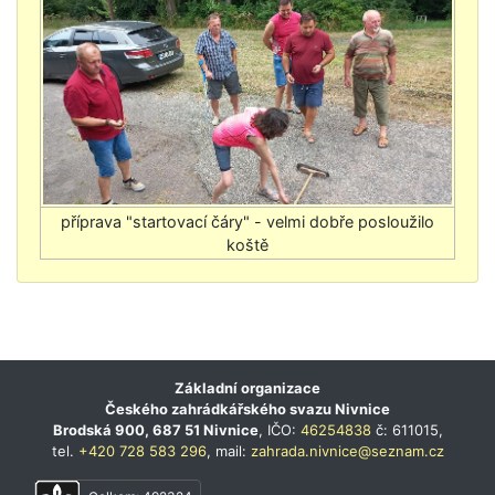
Základní organizace
Českého zahrádkářského svazu Nivnice
Brodská 900, 687 51 Nivnice
, IČO:
46254838
č: 611015,
tel.
+420 728 583 296
, mail:
zahrada.nivnice@seznam.cz