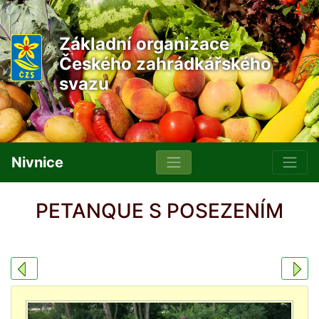
Základní organizace
Českého zahrádkářského
svazu
Nivnice
PETANQUE S POSEZENÍM