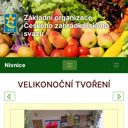
Základní organizace
Českého zahrádkářského
svazu
Nivnice
VELIKONOČNÍ TVOŘENÍ