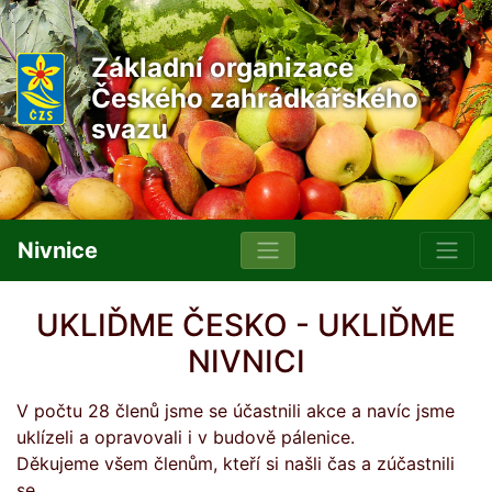
Základní organizace
Českého zahrádkářského
svazu
Nivnice
UKLIĎME ČESKO - UKLIĎME
NIVNICI
V počtu 28 členů jsme se účastnili akce a navíc jsme
uklízeli a opravovali i v budově pálenice.
Děkujeme všem členům, kteří si našli čas a zúčastnili
se.