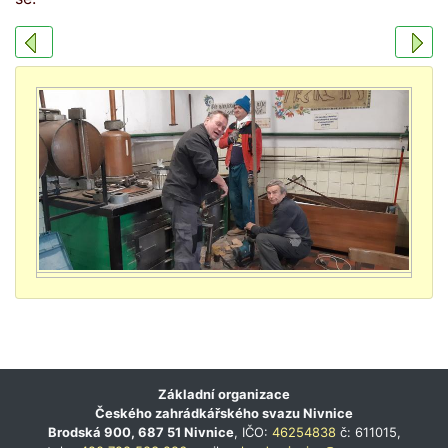
Základní organizace
Českého zahrádkářského svazu Nivnice
Brodská 900, 687 51 Nivnice
, IČO:
46254838
č: 611015,