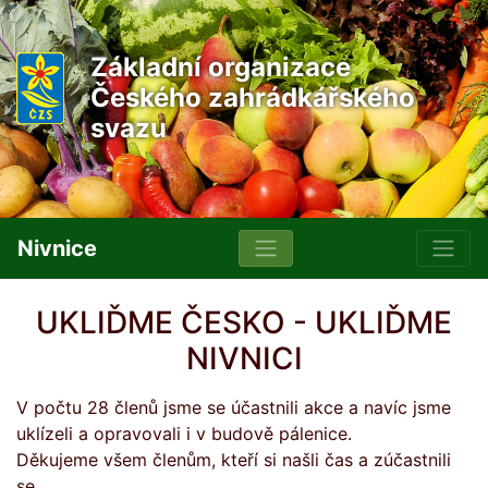
Základní organizace
Českého zahrádkářského
svazu
Nivnice
UKLIĎME ČESKO - UKLIĎME
NIVNICI
V počtu 28 členů jsme se účastnili akce a navíc jsme
uklízeli a opravovali i v budově pálenice.
Děkujeme všem členům, kteří si našli čas a zúčastnili
se.