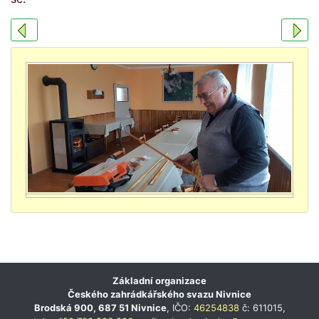
Základní organizace
Českého zahrádkářského svazu Nivnice
Brodská 900, 687 51 Nivnice
, IČO:
46254838
č: 611015,