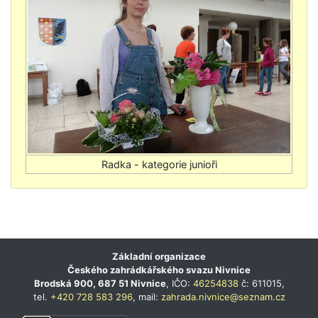
Základní organizace
Českého zahrádkářského svazu Nivnice
Brodská 900, 687 51 Nivnice
, IČO:
46254838
č: 611015,
tel.
+420 728 583 296
, mail:
zahrada.nivnice@seznam.cz