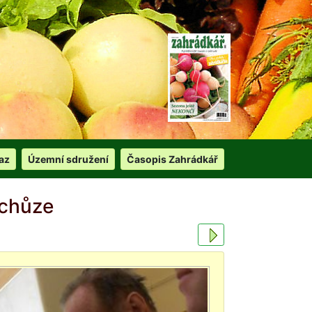
az
Územní sdružení
Časopis Zahrádkář
schůze