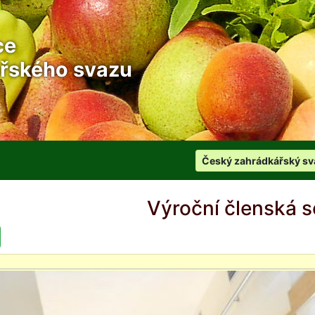
ce
řského svazu
Český zahrádkářský sv
Výroční členská 