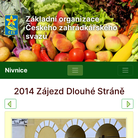
Základní organizace
Českého zahrádkářského
svazu
Nivnice
2014 Zájezd Dlouhé Stráně