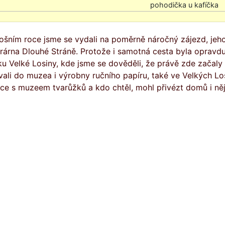
tošním roce jsme se vydali na poměrně náročný zájezd, jeh
trárna Dlouhé Stráně. Protože i samotná cesta byla opravdu 
u Velké Losiny, kde jsme se dověděli, že právě zde začaly 
vali do muzea i výrobny ručního papíru, také ve Velkých Los
ice s muzeem tvarůžků a kdo chtěl, mohl přivézt domů i něj