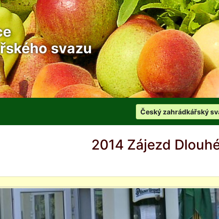
ce
řského svazu
Český zahrádkářský sv
2014 Zájezd Dlouhé