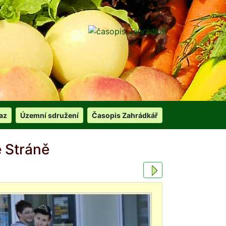
az
Územní sdružení
Časopis Zahrádkář
 Stráně