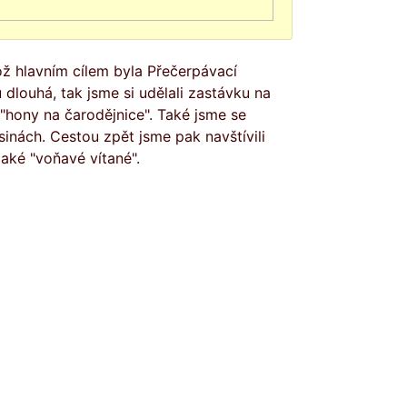
ož hlavním cílem byla Přečerpávací
dlouhá, tak jsme si udělali zastávku na
"hony na čarodějnice". Také jsme se
inách. Cestou zpět jsme pak navštívili
aké "voňavé vítané".