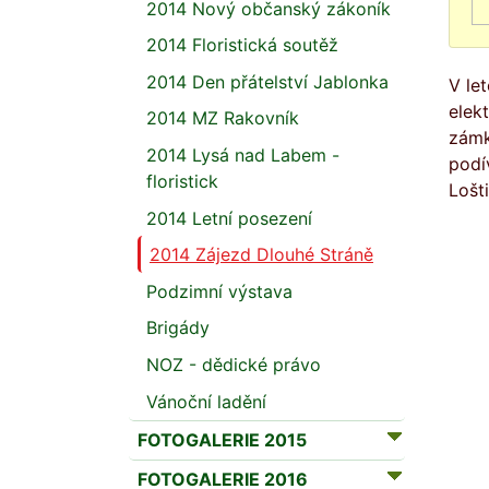
2014 Nový občanský zákoník
2014 Floristická soutěž
2014 Den přátelství Jablonka
V le
elek
2014 MZ Rakovník
zámk
2014 Lysá nad Labem -
podí
floristick
Lošt
2014 Letní posezení
2014 Zájezd Dlouhé Stráně
Podzimní výstava
Brigády
NOZ - dědické právo
Vánoční ladění
FOTOGALERIE 2015
FOTOGALERIE 2016