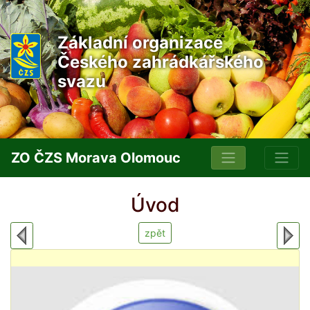
Základní organizace
Českého zahrádkářského
svazu
ZO ČZS Morava Olomouc
Úvod
zpět