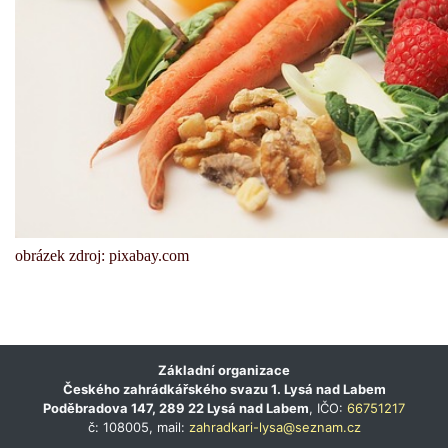
obrázek zdroj: pixabay.com
Základní organizace
Českého zahrádkářského svazu 1. Lysá nad Labem
Poděbradova 147, 289 22 Lysá nad Labem
, IČO:
66751217
č: 108005, mail:
zahradkari-lysa@seznam.cz