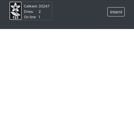
Celkem:
35247
Dnes:
2
interní
On line:
1