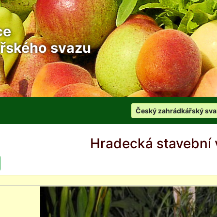
ce
řského svazu
Český zahrádkářský sva
Hradecká stavební 