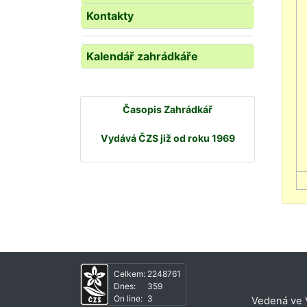
Kontakty
Kalendář zahrádkáře
Časopis Zahrádkář
Vydává ČZS již od roku 1969
Celkem:
2248761
Dnes:
359
On line:
3
Vedená ve V