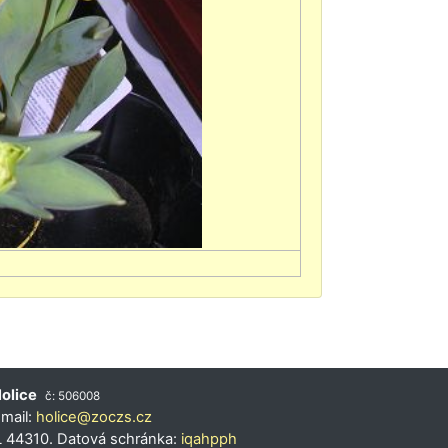
olice
č: 506008
 mail:
holice@zoczs.cz
L 44310. Datová schránka:
iqahpph