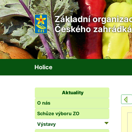
Základní organiza
Českého zahrádká
Holice
Aktuality
O nás
Schůze výboru ZO
Výstavy