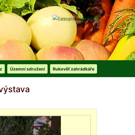
z
Územní sdružení
Rukověť zahrádkáře
výstava