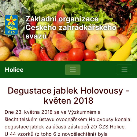
Základní organizace
Českého zahrádkářského
svazu
Holice
Degustace jablek Holovousy -
květen 2018
Dne 23. května 2018 se ve Výzkumném a
šlechtitelském ústavu ovocnářském Holovousy konala
degustace jablek za účasti zástupců ZO ČZS Holice.
U 44 vzorků (z toho 6 z novošlechtění) byla