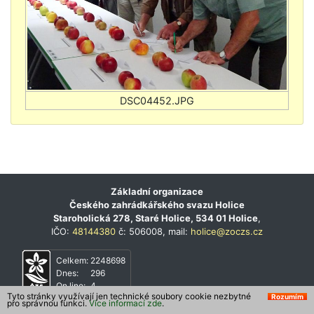
Základní organizace
Českého zahrádkářského svazu Holice
Staroholická 278, Staré Holice, 534 01 Holice
,
IČO:
48144380
č: 506008, mail:
holice@zoczs.cz
Celkem:
2248698
Dnes:
296
On line:
4
Tyto stránky využívají jen technické soubory cookie nezbytné
Rozumím
pro správnou funkci.
Více informací zde
.