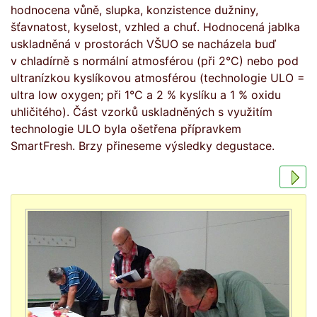
hodnocena vůně, slupka, konzistence dužniny,
šťavnatost, kyselost, vzhled a chuť. Hodnocená jablka
uskladněná v prostorách VŠUO se nacházela buď
v chladírně s normální atmosférou (při 2°C) nebo pod
ultranízkou kyslíkovou atmosférou (technologie ULO =
ultra low oxygen; při 1°C a 2 % kyslíku a 1 % oxidu
uhličitého). Část vzorků uskladněných s využitím
technologie ULO byla ošetřena přípravkem
SmartFresh. Brzy přineseme výsledky degustace.