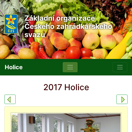
Základní organizace
Českého zahrádkářského
svazu
Holice
2017 Holice