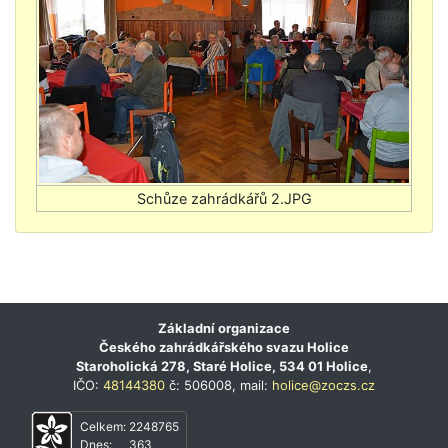
Základní organizace
Českého zahrádkářského svazu Holice
Staroholická 278, Staré Holice, 534 01 Holice
,
IČO:
48144380
č: 506008, mail:
holice@zoczs.cz
Celkem:
2248765
Dnes:
363