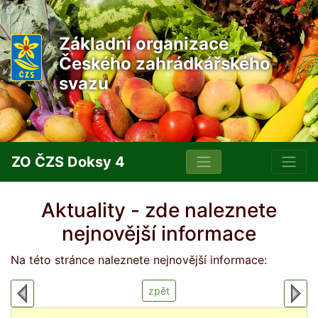
Základní organizace
Českého zahrádkářského
svazu
ZO ČZS Doksy 4
Aktuality - zde naleznete
nejnovější informace
Na této stránce naleznete nejnovější informace:
zpět