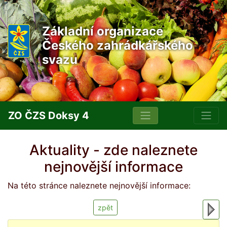
Základní organizace
Českého zahrádkářského
svazu
ZO ČZS Doksy 4
Aktuality - zde naleznete
nejnovější informace
Na této stránce naleznete nejnovější informace:
zpět