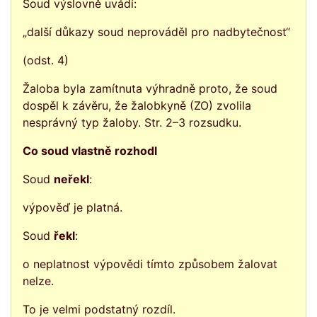
Soud výslovně uvádí:
„další důkazy soud neprováděl pro nadbytečnost“
(odst. 4)
Žaloba byla zamítnuta výhradně proto, že soud
dospěl k závěru, že žalobkyně (ZO) zvolila
nesprávný typ žaloby. Str. 2–3 rozsudku.
Co soud vlastně rozhodl
Soud
neřekl
:
výpověď je platná.
Soud
řekl
:
o neplatnost výpovědi tímto způsobem žalovat
nelze.
To je velmi podstatný rozdíl.