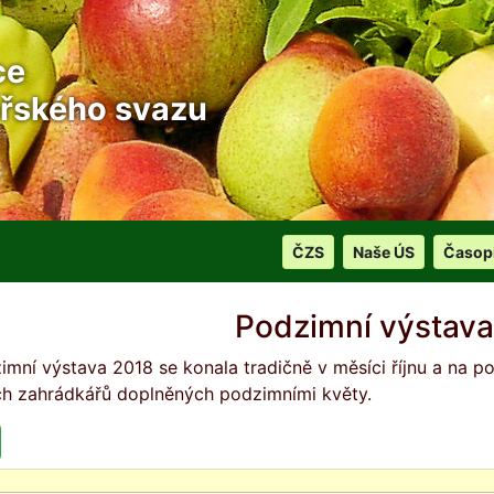
ce
řského svazu
ČZS
Naše ÚS
Časop
Podzimní výstava
imní výstava 2018 se konala tradičně v měsíci říjnu a na p
ch zahrádkářů doplněných podzimními květy.