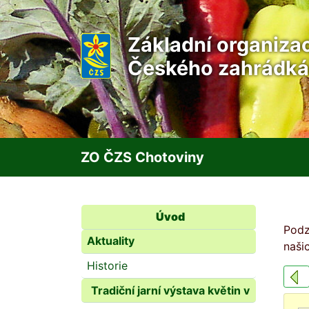
Základní organiza
Českého zahrádká
ZO ČZS Chotoviny
Úvod
Podz
Aktuality
naši
Historie
Tradiční jarní výstava květin v