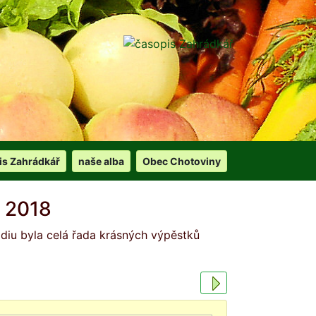
is Zahrádkář
naše alba
Obec Chotoviny
 2018
odiu byla celá řada krásných výpěstků