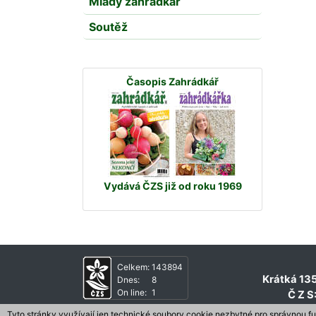
Mladý zahrádkář
Soutěž
Časopis Zahrádkář
Vydává ČZS již od roku 1969
Celkem:
143894
Krátká 135
Dnes:
8
On line:
1
Č Z S
Tyto stránky využívají jen technické soubory cookie nezbytné pro správnou f