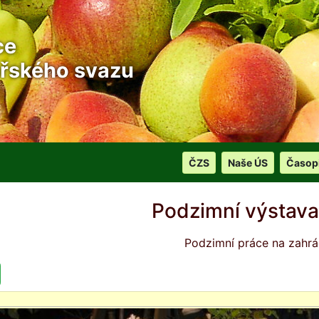
ce
řského svazu
ČZS
Naše ÚS
Časop
Podzimní výstava
Podzimní práce na zahr