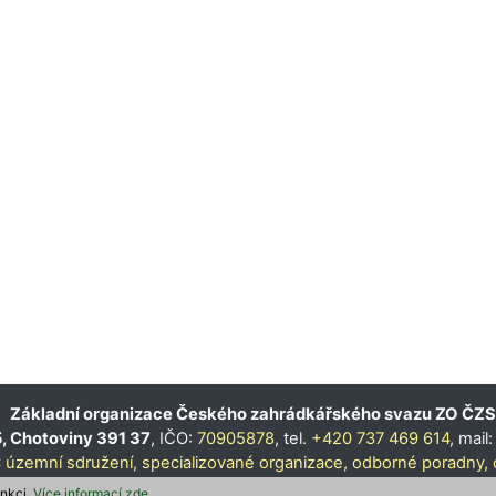
Základní organizace Českého zahrádkářského svazu ZO ČZS
, Chotoviny 391 37
, IČO:
70905878
, tel.
+420 737 469 614
, mail
:
územní sdružení,
specializované organizace,
odborné poradny,
unkci.
Více informací zde
.