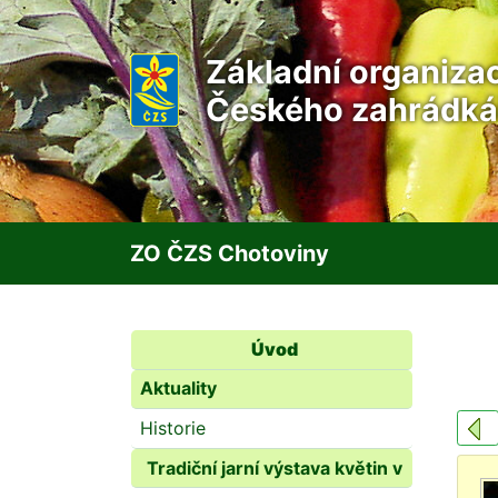
Základní organiza
Českého zahrádká
ZO ČZS Chotoviny
Úvod
Aktuality
Historie
Tradiční jarní výstava květin v