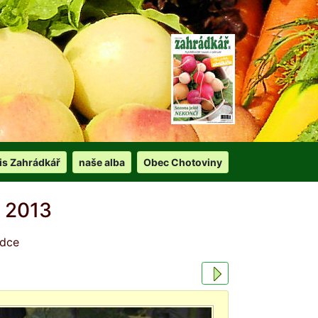
is Zahrádkář
naše alba
Obec Chotoviny
 2013
ádce