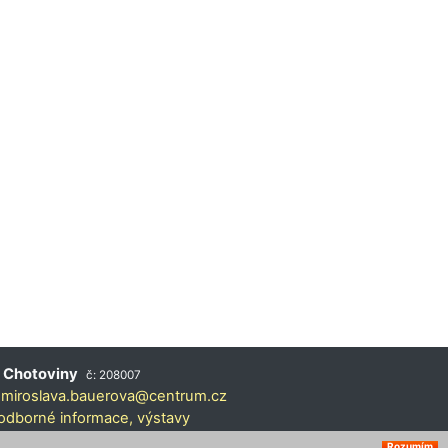
 Chotoviny
č: 208007
:
miroslava.bauerova@centrum.cz
odborné informace,
výstavy
Rozumím