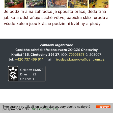
Je podzim a na zahrádce je spousta práce, děda trhá
jablka a odstraňuje suché větve, babička sklízí úrodu a
všude kolem jsou krásné podzimní květiny a plody.
Základní organizace
Českého zahrádkářského svazu ZO ČZS Chotoviny
Krátká 135, Chotoviny 391 37
, IČO:
70905878
č: 208007,
tel.
+420 737 469 614
, mail:
miroslava.bauerova@centrum.cz
Celkem:
143873
Dnes:
22
On line:
1
Tyto stránky využívají jen technické soubory cookie nezbytné
Rozumím
pro správnou funkci.
Více informací zde
.