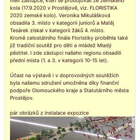
měli zástupce, kteří se probojovali ze zemského
kola (17.9.2020 v Prostějově, viz. FLORISTIKA
2020 zemské kolo). Veronika Mikulášková
obsadila 3. místo v kategorii juniorů a Matěj
Tesárek získal v kategorii žáků 4. místo.
Kromě celostátního finále Floristiky proběhla také
již tradiční soutěž pro děti a mládež Mladý
pěstitel. I zde zástupci našeho regionu obsadili
přední místa (1. a 3. v kategorii 10-15 let).
Účast na výstavě i v doprovodných soutěžích
byla našemu sdružení umožněna díky finanční
podpoře Olomouckého kraje a Statutárního města
Prostějov.
pár obrázků z instalace expozice