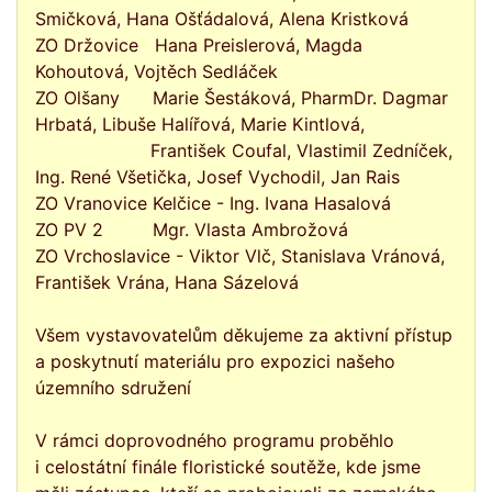
Smičková, Hana Ošťádalová, Alena Kristková
ZO Držovice Hana Preislerová, Magda
Kohoutová, Vojtěch Sedláček
ZO Olšany Marie Šestáková, PharmDr. Dagmar
Hrbatá, Libuše Halířová, Marie Kintlová,
František Coufal, Vlastimil Zedníček,
Ing. René Všetička, Josef Vychodil, Jan Rais
ZO Vranovice Kelčice - Ing. Ivana Hasalová
ZO PV 2 Mgr. Vlasta Ambrožová
ZO Vrchoslavice - Viktor Vlč, Stanislava Vránová,
František Vrána, Hana Sázelová
Všem vystavovatelům děkujeme za aktivní přístup
a poskytnutí materiálu pro expozici našeho
územního sdružení
V rámci doprovodného programu proběhlo
i celostátní finále floristické soutěže, kde jsme