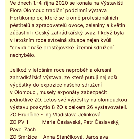
Ve dnech 1.-4. října 2020 se konala na Výstavišti
Flora Olomouc tradiční podzimní výstava
Hortikomplex, které se kromě profesionálních
pěstitelů a zpracovatelů ovoce, zeleniny a květin
zúčastnil i Český zahrádkářský svaz. I když byla
v letošním roce svízelná situace nejen kvůli
"covidu" naše prostějovské územní sdružení
nechybělo.
Jelikož v letošním roce neproběhla okresní
zahrádkářská výstava, ze které putují nejlepší
výpěstky do expozice našeho sdružení
v Olomouci, musely exponáty zabezpečit
jednotlivé ZO. Letos své výpěstky na olomouckou
výstavu poskytlo 8 ZO s celkem 26 vystavovateli.
ZO Hrubčice - Ing.Vladislava Jelínková
ZO PV 1 Marie Čáslavská, Petr Čáslavský,
Pavel Zach
ZO Smržice Anna Stančíková, Jaroslava