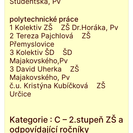
Studentská, Pv
polytechnické práce
1 Kolektiv ZŠ ZŠ Dr.Horáka, Pv
2 Tereza Pajchlová ZŠ
Přemyslovice
3 Kolektiv ŠD ŠD
Majakovského,Pv
3 David Uherka ZŠ
Majakovského, Pv
č.u. Kristýna Kubíčková ZŠ
Určice
Kategorie : C – 2.stupeň ZŠ a
odpovídající ročníky