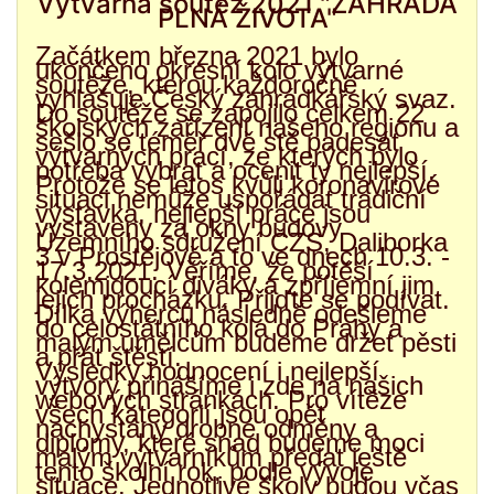
Výtvarná soutěž 2021 "ZAHRADA
PLNÁ ŽIVOTA"
Začátkem března 2021 bylo
ukončeno okresní kolo výtvarné
soutěže, kterou každoročně
vyhlašuje Český zahrádkářský svaz.
Do soutěže se zapojilo celkem 22
školských zařízení našeho regionu a
sešlo se téměř dvě stě padesát
výtvarných prací, ze kterých bylo
potřeba vybrat a ocenit ty nejlepší.
Protože se letos kvůli koronavirové
situaci nemůže uspořádat tradiční
výstavka, nejlepší práce jsou
vystaveny za okny budovy
Územního sdružení ČZS, Daliborka
3 v Prostějově a to ve dnech 10.3. -
17.3.2021. Věříme, že potěší
kolemjdoucí diváky a zpříjemní jim
jejich procházku. Přijďte se podívat.
Dílka výherců následně odešleme
do celostátního kola do Prahy a
malým umělcům budeme držet pěsti
a přát štěstí.
Výsledky hodnocení i nejlepší
výtvory přinášíme i zde na našich
webových stránkách. Pro vítěze
všech kategorií jsou opět
nachystány drobné odměny a
diplomy, které snad budeme moci
malým výtvarníkům předat ještě
tento školní rok, podle vývoje
situace. Jednotlivé školy budou včas