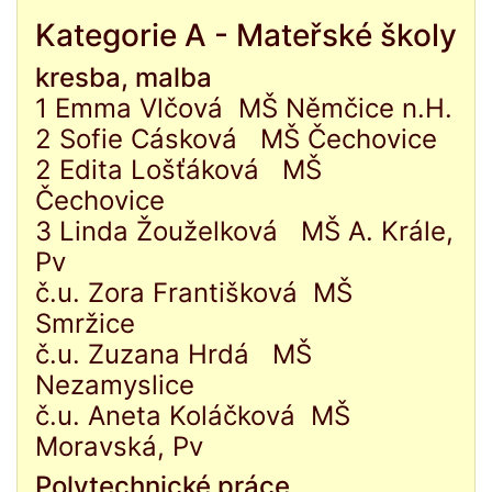
Kategorie A - Mateřské školy
kresba, malba
1 Emma Vlčová MŠ Němčice n.H.
2 Sofie Cásková MŠ Čechovice
2 Edita Lošťáková MŠ
Čechovice
3 Linda Žouželková MŠ A. Krále,
Pv
č.u. Zora Františková MŠ
Smržice
č.u. Zuzana Hrdá MŠ
Nezamyslice
č.u. Aneta Koláčková MŠ
Moravská, Pv
Polytechnické práce