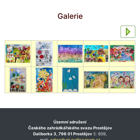
Galerie
Územní sdružení
Českého zahrádkářského svazu Prostějov
Daliborka 3, 796 01 Prostějov
č: 609,
mail:
zahradkari.pv@seznam.cz