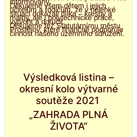
informovány.
Děkujeme všem dětem i jejich
učitelům a rodičům, že v nelehké
situaci dokázali dílka – kresby a
malby, ale i polytechnické práce,
vytvořit a doručit.
Děkujeme též Statutárnímu městu
Prostějov, které finančně podporuje
činnost našeho územního sdružení.
Výsledková listina –
okresní kolo výtvarné
soutěže 2021
„ZAHRADA PLNÁ
ŽIVOTA“