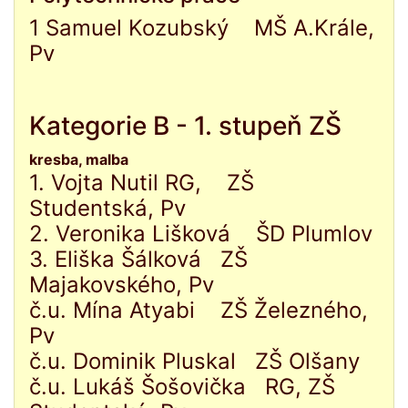
1 Samuel Kozubský MŠ A.Krále,
Pv
Kategorie B - 1. stupeň ZŠ
kresba, malba
1. Vojta Nutil RG, ZŠ
Studentská, Pv
2. Veronika Lišková ŠD Plumlov
3. Eliška Šálková ZŠ
Majakovského, Pv
č.u. Mína Atyabi ZŠ Železného,
Pv
č.u. Dominik Pluskal ZŠ Olšany
č.u. Lukáš Šošovička RG, ZŠ