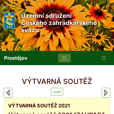
Územní sdružení
Českého zahrádkářského
svazu
Prostějov
VÝTVARNÁ SOUTĚŽ
zpět
VÝTVARNÁ SOUTĚŽ 2021