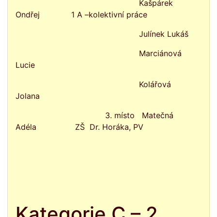
Kašpárek
Ondřej
1 A
–kolektivní práce
Julínek Lukáš
Marciánová
Lucie
Kolářová
Jolana
3. místo Matečná
Adéla ZŠ Dr. Horáka, PV
Kategorie C – 2.