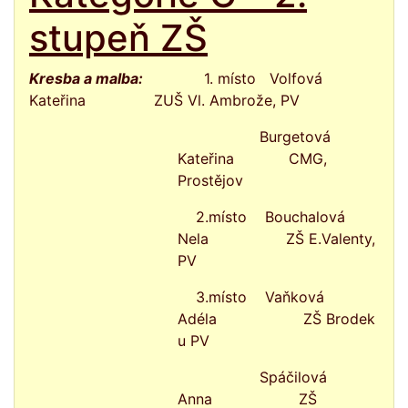
stupeň ZŠ
Kresba a malba:
1. místo Volfová
Kateřina ZUŠ Vl. Ambrože, PV
Burgetová
Kateřina CMG,
Prostějov
2.místo Bouchalová
Nela ZŠ E.Valenty,
PV
3.místo Vaňková
Adéla ZŠ Brodek
u PV
Spáčilová
Anna ZŠ