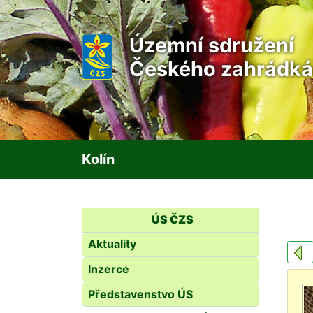
Územní sdružení
Českého zahrádká
Kolín
ÚS ČZS
Aktuality
Inzerce
Představenstvo ÚS