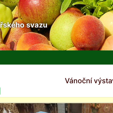
řského svazu
Vánoční výsta