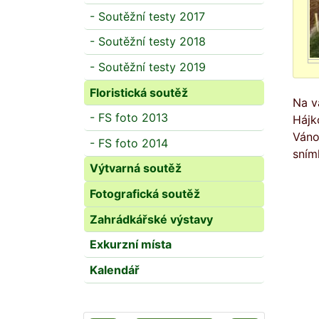
- Soutěžní testy 2017
- Soutěžní testy 2018
- Soutěžní testy 2019
Floristická soutěž
Na v
- FS foto 2013
Hájk
Váno
- FS foto 2014
sním
Výtvarná soutěž
Fotografická soutěž
Zahrádkářské výstavy
Exkurzní místa
Kalendář