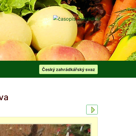
Český zahrádkářský svaz
va