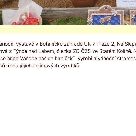
ánoční výstavě v Botanické zahradě UK v Praze 2, Na Slupi
ová z Týnce nad Labem, členka ZO ČZS ve Starém Kolíně. N
ce aneb Vánoce našich babiček“ vyrobila vánoční stromeče
ků obou jejích zajímavých výrobků.